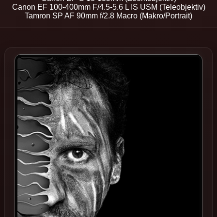
Canon EF 100-400mm F/4.5-5.6 L IS USM (Teleobjektiv)
Tamron SP AF 90mm f/2.8 Macro (Makro/Portrait)