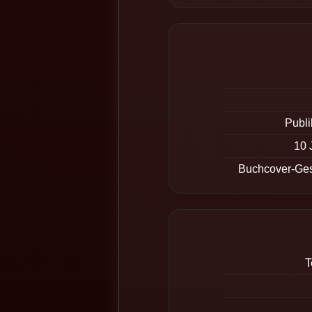
Publi
10 
Buchcover-Gest
T