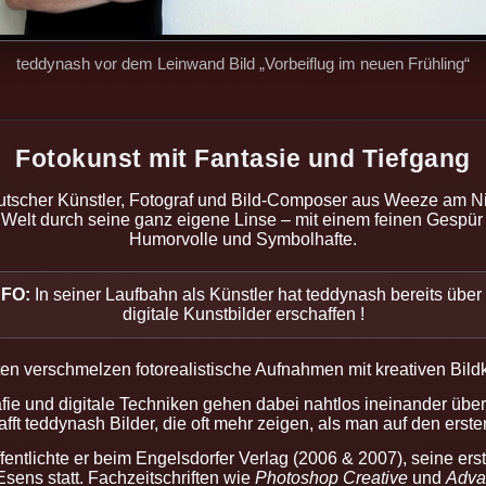
teddynash vor dem Leinwand Bild „Vorbeiflug im neuen Frühling“
Fotokunst mit Fantasie und Tiefgang
eutscher Künstler, Fotograf und Bild-Composer aus Weeze am Ni
e Welt durch seine ganz eigene Linse – mit einem feinen Gespür 
Humorvolle und Symbolhafte.
NFO:
In seiner Laufbahn als Künstler hat teddynash bereits über
digitale Kunstbilder erschaffen !
ten verschmelzen fotorealistische Aufnahmen mit kreativen Bild
fie und digitale Techniken gehen dabei nahtlos ineinander über.
afft teddynash Bilder, die oft mehr zeigen, als man auf den ersten
entlichte er beim Engelsdorfer Verlag (2006 & 2007), seine ers
sens statt. Fachzeitschriften wie
Photoshop Creative
und
Adva