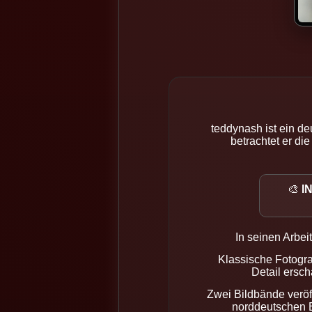
teddynash ist ein d
betrachtet er di
🎨
I
In seinen Arbei
Klassische Fotogra
Detail ersch
Zwei Bildbände veröff
norddeutschen E