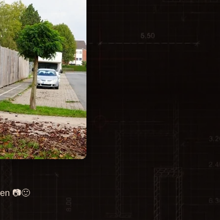
fen 📷🙂