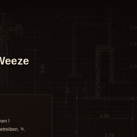
Weeze
hen !
etreiben. 🏃